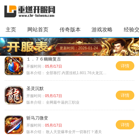
主页
网站首页
传奇版本
游戏攻略
经验
更新时间：2026-01-24
１．７６幽幽复古
详情
开服时间：
05月/17日
版本介绍：
全部靠打.内置挂机1.801.76火龙沉默微变
圣灵沉默
详情
开服时间：
05月/17日
版本介绍：
全网最牛逼的三职业
斩马刀微变
详情
开服时间：
05月/17日
版本介绍：
散人天堂爆率全开一切靠打？通关