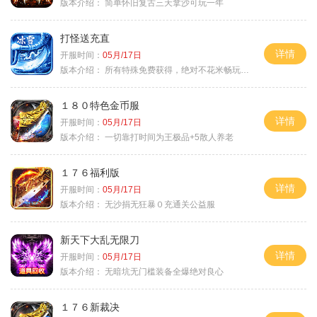
版本介绍：
简单怀旧复古三天拿沙可玩一年
打怪送充直
详情
开服时间：
05月/17日
版本介绍：
所有特殊免费获得，绝对不花米畅玩所有地图
１８０特色金币服
详情
开服时间：
05月/17日
版本介绍：
一切靠打时间为王极品+5散人养老
１７６福利版
详情
开服时间：
05月/17日
版本介绍：
无沙捐无狂暴０充通关公益服
新天下大乱无限刀
详情
开服时间：
05月/17日
版本介绍：
无暗坑无门槛装备全爆绝对良心
１７６新裁决