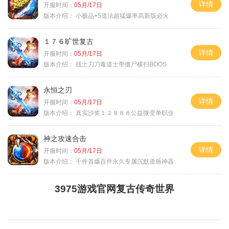
详情
开服时间：
05月/17日
版本介绍：
小极品+5道法超猛爆率高新版必火
１７６旷世复古
详情
开服时间：
05月/17日
版本介绍：
战士刀刀毒道士带僵尸横扫BOOS
永恒之刃
详情
开服时间：
05月/17日
版本介绍：
真实沙奖１２８８８公益微变单职业
神之攻速合击
详情
开服时间：
05月/17日
版本介绍：
千件首爆百件永久专属沉默道盾神器
3975游戏官网复古传奇世界