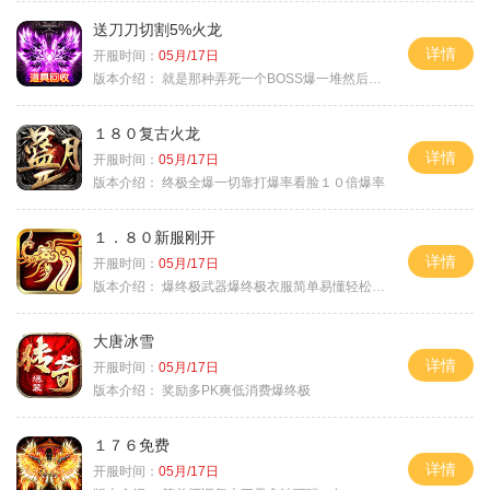
送刀刀切割5%火龙
详情
开服时间：
05月/17日
版本介绍：
就是那种弄死一个BOSS爆一堆然后就起飞
１８０复古火龙
详情
开服时间：
05月/17日
版本介绍：
终极全爆一切靠打爆率看脸１０倍爆率
１．８０新服刚开
详情
开服时间：
05月/17日
版本介绍：
爆终极武器爆终极衣服简单易懂轻松满级
大唐冰雪
详情
开服时间：
05月/17日
版本介绍：
奖励多PK爽低消费爆终极
１７６免费
详情
开服时间：
05月/17日