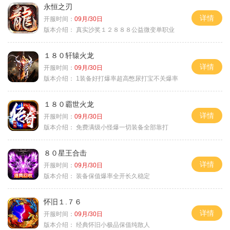
永恒之刃
详情
开服时间：
09月/30日
版本介绍：
真实沙奖１２８８８公益微变单职业
１８０轩辕火龙
详情
开服时间：
09月/30日
版本介绍：
1装备好打爆率超高憋尿打宝不关爆率
１８０霸世火龙
详情
开服时间：
09月/30日
版本介绍：
免费满级小怪爆一切装备全部靠打
８０星王合击
详情
开服时间：
09月/30日
版本介绍：
装备保值爆率全开长久稳定
怀旧１.７６
详情
开服时间：
09月/30日
版本介绍：
经典怀旧小极品保值纯散人