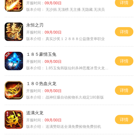
详情
开服时间：
09月/30日
版本介绍：
无沙捐.无顶榜.无主播.无隐藏.无演员
永恒之刃
详情
开服时间：
09月/30日
版本介绍：
真实沙奖１２８８８公益微变单职业
１８５豪情玉兔
详情
开服时间：
09月/30日
版本介绍：
1.85玉兔韩版仙剑杀神恶魔冰雪火龙神器专属
１８０热血火龙
详情
开服时间：
09月/30日
版本介绍：
战神狂爆自动捡物长久稳定180新版
送满火龙
详情
开服时间：
09月/30日
版本介绍：
送满赞助送全满免费捡物免费挂机