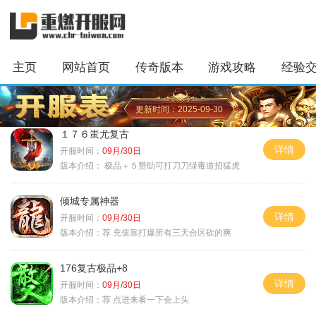
主页
网站首页
传奇版本
游戏攻略
经验
更新时间：2025-09-30
１７６蚩尤复古
详情
开服时间：
09月/30日
版本介绍：
极品＋５赞助可打刀刀绿毒道招猛虎
倾城专属神器
详情
开服时间：
09月/30日
版本介绍：
荐 充值靠打爆所有三天合区砍的爽
176复古极品+8
详情
开服时间：
09月/30日
版本介绍：
荐 点进来看一下会上头