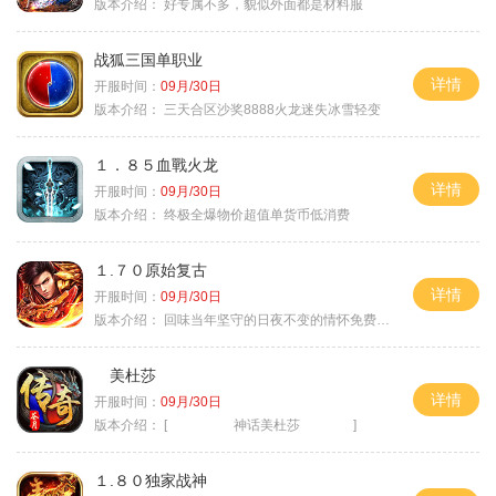
版本介绍：
好专属不多，貌似外面都是材料服
战狐三国单职业
详情
开服时间：
09月/30日
版本介绍：
三天合区沙奖8888火龙迷失冰雪轻变
１．８５血戰火龙
详情
开服时间：
09月/30日
版本介绍：
终极全爆物价超值单货币低消费
１.７０原始复古
详情
开服时间：
09月/30日
版本介绍：
回味当年坚守的日夜不变的情怀免费绿色
美杜莎
详情
开服时间：
09月/30日
版本介绍：
[ 神话美杜莎 ]
１.８０独家战神