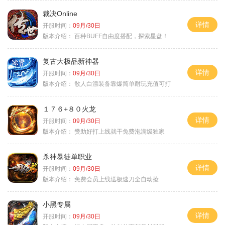
裁决Online
详情
开服时间：
09月/30日
版本介绍：
百种BUFF自由度搭配，探索星盘！
复古大极品新神器
详情
开服时间：
09月/30日
版本介绍：
散人白漂装备靠爆简单耐玩充值可打
１７６+８０火龙
详情
开服时间：
09月/30日
版本介绍：
赞助好打上线就干免费泡满级独家
杀神暴徒单职业
详情
开服时间：
09月/30日
版本介绍：
免费会员上线送极速刀全自动捡
小黑专属
详情
开服时间：
09月/30日