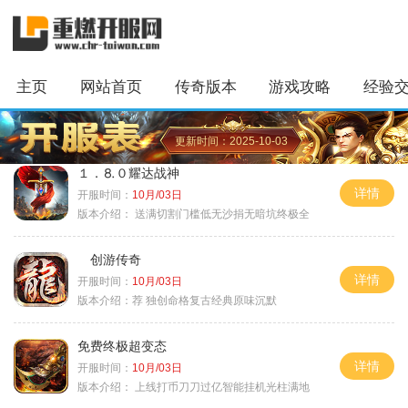
主页
网站首页
传奇版本
游戏攻略
经验
更新时间：2025-10-03
１．⒏０耀达战神
详情
开服时间：
10月/03日
版本介绍：
送满切割门槛低无沙捐无暗坑终极全
创游传奇
详情
开服时间：
10月/03日
版本介绍：
荐 独创命格复古经典原味沉默
免费终极超变态
详情
开服时间：
10月/03日
版本介绍：
上线打币刀刀过亿智能挂机光柱满地