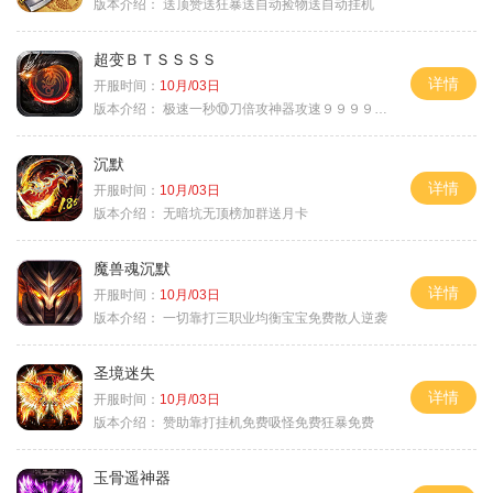
版本介绍：
送顶赞送狂暴送自动捡物送自动挂机
超变ＢＴＳＳＳＳ
详情
开服时间：
10月/03日
版本介绍：
极速一秒⑩刀倍攻神器攻速９９９９①挑
沉默
详情
开服时间：
10月/03日
版本介绍：
无暗坑无顶榜加群送月卡
魔兽魂沉默
详情
开服时间：
10月/03日
版本介绍：
一切靠打三职业均衡宝宝免费散人逆袭
圣境迷失
详情
开服时间：
10月/03日
版本介绍：
赞助靠打挂机免费吸怪免费狂暴免费
玉骨遥神器