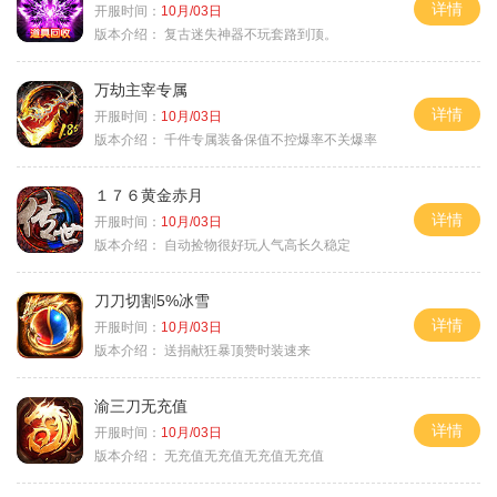
详情
开服时间：
10月/03日
版本介绍：
复古迷失神器不玩套路到顶。
万劫主宰专属
详情
开服时间：
10月/03日
版本介绍：
千件专属装备保值不控爆率不关爆率
１７６黄金赤月
详情
开服时间：
10月/03日
版本介绍：
自动捡物很好玩人气高长久稳定
刀刀切割5%冰雪
详情
开服时间：
10月/03日
版本介绍：
送捐献狂暴顶赞时装速来
渝三刀无充值
详情
开服时间：
10月/03日
版本介绍：
无充值无充值无充值无充值