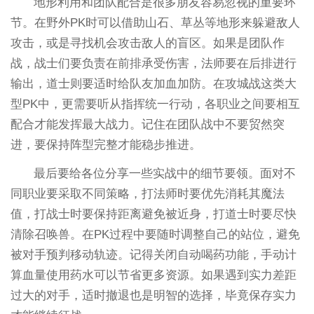
地形利用和团队配合是很多朋友容易忽视的重要环
节。在野外PK时可以借助山石、草丛等地形来躲避敌人
攻击，或是寻找机会攻击敌人的盲区。如果是团队作
战，战士们要负责在前排承受伤害，法师要在后排进行
输出，道士则要适时给队友加血加防。在攻城战这类大
型PK中，更需要听从指挥统一行动，各职业之间要相互
配合才能发挥最大战力。记住在团队战中不要贸然突
进，要保持阵型完整才能稳步推进。
最后要给各位分享一些实战中的细节要领。面对不
同职业要采取不同策略，打法师时要优先消耗其魔法
值，打战士时要保持距离避免被近身，打道士时要尽快
清除召唤兽。在PK过程中要随时调整自己的站位，避免
被对手预判移动轨迹。记得关闭自动喝药功能，手动计
算血量使用药水可以节省更多资源。如果遇到实力差距
过大的对手，适时撤退也是明智的选择，毕竟保存实力