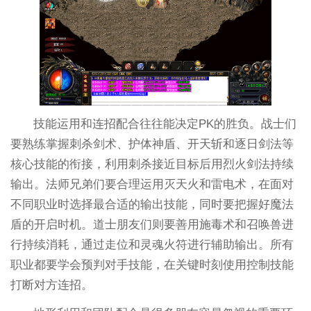
技能运用和连招配合往往能决定PK的胜负。战士们
要熟练掌握刺杀剑术、护体神盾、开天斩和逐日剑法等
核心技能的衔接，利用刺杀接近目标后用烈火剑法持续
输出。法师兄弟们要合理运用灭天火和雷电术，在面对
不同职业时选择最合适的输出技能，同时要把握好魔法
盾的开启时机。道士朋友们则要善用施毒术和召唤兽进
行持续消耗，通过走位和灵魂火符进行辅助输出。所有
职业都要学会预判对手技能，在关键时刻使用控制技能
打断对方连招。