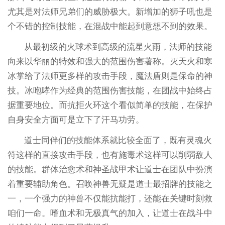
尤其是对法师兄弟们的威胁极大。新增加的狮子吼也是
个不错的控制技能，在混战中能起到意想不到的效果。
从最初级的火球术到高级的流星火雨，法师的技能
向来以华丽的特效和强大的范围伤害著称。灭天火和寒
冰掌给了法师更多样的攻击手段，魔法盾则是保命的神
技。冰咆哮作为经典的范围伤害技能，在团战中始终占
据重要地位。而抗拒火环这个看似简单的技能，在保护
自身安全方面可是立下了汗马功劳。
道士同伴们的技能体系就比较全面了，既有灵魂火
符这样的直接攻击手段，也有施毒术这样可以削弱敌人
的技能。群体治愈术和神圣战甲术让道士在团队中扮演
着重要辅助角色。召唤神兽无疑是道士最招牌的技能之
一，一个强力的神兽不仅能抗能打，还能在关键时刻救
咱们一命。嗜血术和无极真气的加入，让道士在战斗中