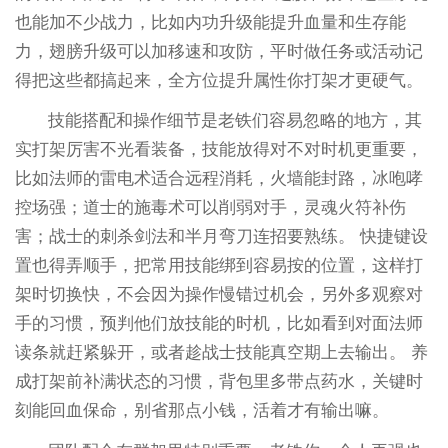
也能加不少战力，比如内功升级能提升血量和生存能
力，翅膀升级可以加移速和攻防，平时做任务或活动记
得把这些都搞起来，全方位提升属性你打架才更硬气。
技能搭配和操作细节是老铁们容易忽略的地方，其
实打架厉害不光看装备，技能放得对不对时机更重要，
比如法师的雷电术适合远程消耗，火墙能封路，冰咆哮
控场强；道士的施毒术可以削弱对手，灵魂火符补伤
害；战士的刺杀剑法和半月弯刀连招要熟练。 快捷键设
置也得弄顺手，把常用技能绑到容易按的位置，这样打
架时切换快，不会因为操作慢错过机会，另外多观察对
手的习惯，预判他们放技能的时机，比如看到对面法师
读条就赶紧躲开，或者趁战士技能真空期上去输出。 养
成打架前补满状态的习惯，背包里多带点药水，关键时
刻能回血保命，别省那点小钱，活着才有输出嘛。