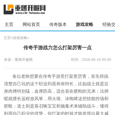
主页
网站首页
传奇版本
游戏攻略
经验
主页
>
游戏攻略
>
传奇手游战力怎么打架厉害一点
来源：重燃开服网
时间：2026-05-19 00:06
各位老铁想要在传奇手游里打架更厉害，首先得搞
清楚自己玩的这个职业到底有啥特长，比如战士就是近
身肉搏特别猛，血厚防高，适合喜欢硬刚的兄弟；法师
呢就擅长远程放风筝，用火墙、冰咆哮这些技能控场和
群殴；道士则是靠召唤宝宝和施毒术来辅助战斗，懂得
利用自己职业的优势，你打架的时候才能发挥出最大威