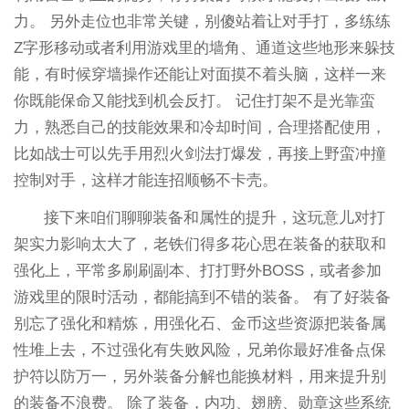
力。 另外走位也非常关键，别傻站着让对手打，多练练
Z字形移动或者利用游戏里的墙角、通道这些地形来躲技
能，有时候穿墙操作还能让对面摸不着头脑，这样一来
你既能保命又能找到机会反打。 记住打架不是光靠蛮
力，熟悉自己的技能效果和冷却时间，合理搭配使用，
比如战士可以先手用烈火剑法打爆发，再接上野蛮冲撞
控制对手，这样才能连招顺畅不卡壳。
接下来咱们聊聊装备和属性的提升，这玩意儿对打
架实力影响太大了，老铁们得多花心思在装备的获取和
强化上，平常多刷刷副本、打打野外BOSS，或者参加
游戏里的限时活动，都能搞到不错的装备。 有了好装备
别忘了强化和精炼，用强化石、金币这些资源把装备属
性堆上去，不过强化有失败风险，兄弟你最好准备点保
护符以防万一，另外装备分解也能换材料，用来提升别
的装备不浪费。 除了装备，内功、翅膀、勋章这些系统