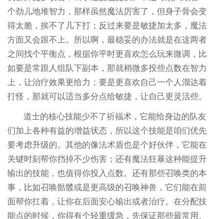
个劲儿地堆智力，那样虽然魔法厉害了，但身子骨会变
得太脆，挨不了几下打；反过来要是敏捷加太多，魔法
方面又会跟不上。所以啊，最稳妥的办法就是在这两者
之间找个平衡点，根据你平时更喜欢怎么玩来微调，比
如要是常跟人组队下副本，那就稍微多投些点数在智力
上，让治疗效果更给力；要是更喜欢自己一个人溜达着
打怪，那就可以适当多分点给敏捷，让自己更灵活些。
道士的核心技能少不了祈福术，它能给身边的队友
们加上各种有益的增益状态，所以这个技能是咱们优先
要考虑升级的。其他的像法术盾也是个好伙伴，它能在
关键时刻帮你挡掉不少伤害；还有魔法狂暴这种能提升
输出的技能，也值得你投入点数。还有那些召唤类的本
事，比如召唤骷髅或是更高级的召唤神兽，它们能在前
面帮你扛着，让你在后面安心输出或者治疗。在分配技
能点的时候，你得有个轻重缓急，先保证那些最常用、